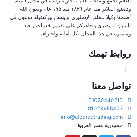
العالم أجمع وصاحبه علامه تجاريه رائده في مجال المياه
وتصنيع الفلاتر منذ عام ١٨٢٦ منذ ١٩٥ عام وبعون الله
أصبحنا وكيلا للفلتر الإنجليزي بريتيش بيركيفيلد دولتون في
السوق المصري ونعاهدكم علي تقديم خدمات راقيه
ومتميزه في هذا المجال بكل أمانه واحترافيه .
روابط تهمك
تواصل معنا
01020440216
01023455403
info@albaraatrading.com
جمهورية مصر العربية