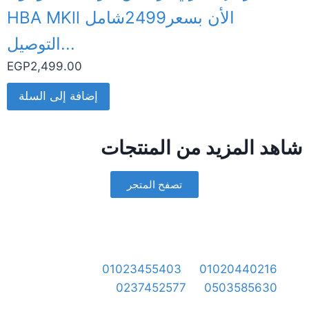
HBA MKll الأن بسعر2499شامل
التوصيل...
EGP
2,499.00
إضافة إلى السلة
شاهد المزيد من المنتجات
تصفح المتجر
01023455403
01020440216
0237452577
0503585630